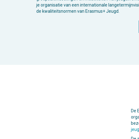
je organisatie van een internationale langetermijnv
de kwaliteitsnormen van Erasmus+ Jeugd.
De 
org
bez
jeu
De a