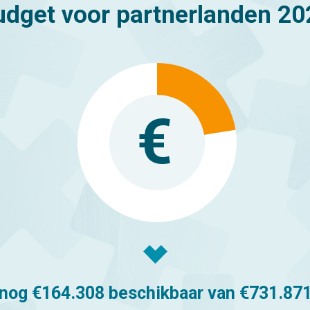
udget voor partnerlanden 20
nog €
164.308
beschikbaar van €
731.87