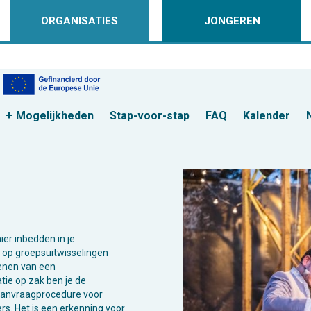
ORGANISATIES
JONGEREN
Mogelijkheden
Stap-voor-stap
FAQ
Kalender
er inbedden in je
n op groepsuitwisselingen
ienen van een
atie op zak ben je
de
aanvraagprocedure voor
rs.
Het is een erkenning voor