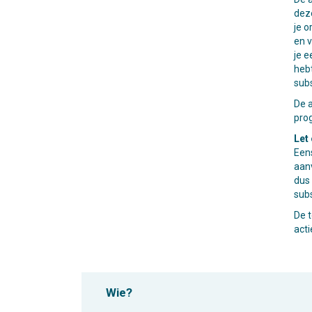
deze
je o
en 
je e
hebt
subs
De a
pro
Let 
Eens
aanv
dus
sub
De 
act
Wie?