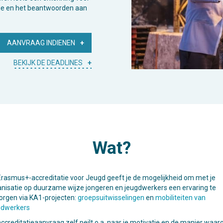
isie en het beantwoorden aan
AANVRAAG INDIENEN
BEKIJK DE DEADLINES
Wat?
Erasmus+-accreditatie voor Jeugd geeft je de mogelijkheid om met je
anisatie op duurzame wijze jongeren en jeugdwerkers een ervaring te
orgen via KA1-projecten:
groepsuitwisselingen
en
mobiliteiten van
gdwerkers
ccreditatieaanvraag zelf peilt o.a. naar je motivatie en de manier waar