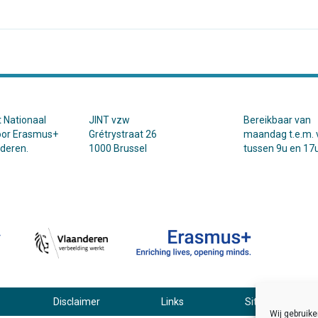
t Nationaal
JINT vzw
Bereikbaar van
oor Erasmus+
Grétrystraat 26
maandag t.e.m. v
nderen.
1000 Brussel
tussen 9u en 17u
Disclaimer
Links
Sitemap
Wij gebruik