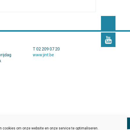
T 02 209 07 20
rijdag
www.jint.be
.
Pers
Developed by
Sinergio
/
Kolos
en cookies om onze website en onze service te optimaliseren.