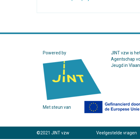
Powered by
JINT vzw is he
Agentschap v
Jeugd in Vlaa
Met steun van
©2021 JINT vzw
Veelgestelde vragen