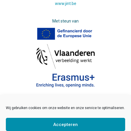
www.jint.be
Met steun van
Wij gebruiken cookies om onze website en onze service te optimaliseren.
©2021 JINT vzw
Veelgestelde vragen
Accepteren
Disclaimer