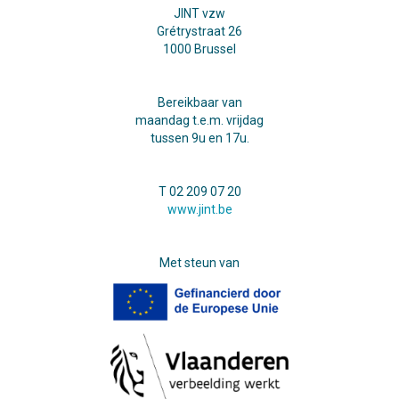
JINT vzw
Grétrystraat 26
1000 Brussel
Bereikbaar van
maandag t.e.m. vrijdag
tussen 9u en 17u.
T 02 209 07 20
www.jint.be
Met steun van