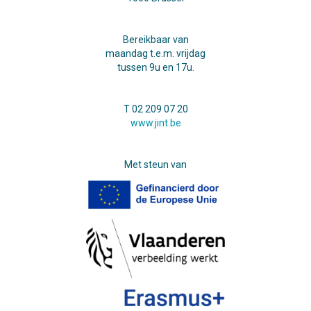
Bereikbaar van
maandag t.e.m. vrijdag
tussen 9u en 17u.
T 02 209 07 20
www.jint.be
Met steun van