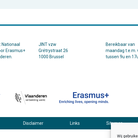
t Nationaal
JINT vzw
Bereikbaar van
oor Erasmus+
Grétrystraat 26
maandag t.e.m. v
nderen.
1000 Brussel
tussen 9u en 17u
Disclaimer
Links
Sitemap
Wij gebruik