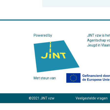
Powered by
JINT vzw is he
Agentschap v
Jeugd in Vlaa
Met steun van
©2021 JINT vzw
Veelgestelde vragen