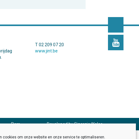
T 02 209 07 20
rijdag
www.jint.be
.
Pers
Developed by
Sinergio
/
Kolos
en cookies om onze website en onze service te optimaliseren.