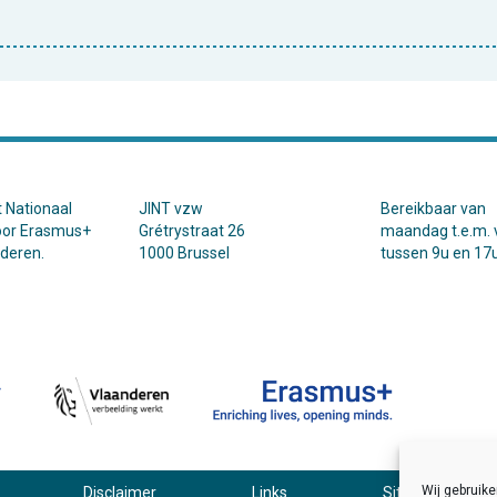
t Nationaal
JINT vzw
Bereikbaar van
oor Erasmus+
Grétrystraat 26
maandag t.e.m. v
nderen.
1000 Brussel
tussen 9u en 17u
Wij gebruik
Disclaimer
Links
Sitemap