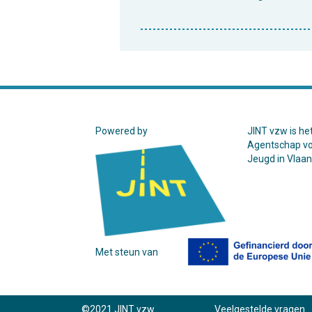
Powered by
JINT vzw is he
Agentschap v
Jeugd in Vlaa
Met steun van
©2021 JINT vzw
Veelgestelde vragen