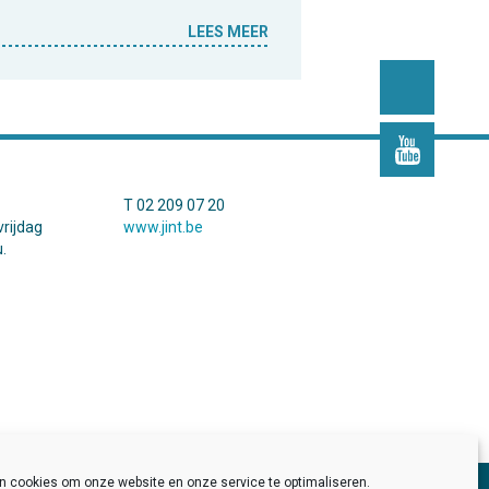
LEES MEER
T 02 209 07 20
rijdag
www.jint.be
.
en cookies om onze website en onze service te optimaliseren.
Pers
Developed by
Sinergio
/
Kolos