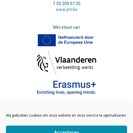
T 02 209 07 20
www.jint.be
Met steun van
Wij gebruiken cookies om onze website en onze service te optimaliseren.
©2021 JINT vzw
Veelgestelde vragen
Accepteren