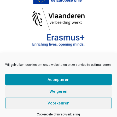
Wij gebruiken cookies om onze website en onze service te optimaliseren.
©2021 JINT vzw
Veelgestelde vragen
Accepteren
Disclaimer
Links
Weigeren
Sitemap
Voorkeuren
Pers
Developed by
Sinergio
/
Kolos
Cookiebeleid
Privacyverklaring