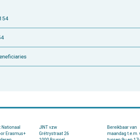
A154
54
eneficiaries
t Nationaal
JINT vzw
Bereikbaar van
oor Erasmus+
Grétrystraat 26
maandag t.e.m. v
nderen.
1000 Brussel
tussen 9u en 17u