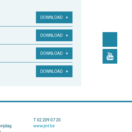
DOWNLOAD
DOWNLOAD
DOWNLOAD
DOWNLOAD
T 02 209 07 20
rijdag
www.jint.be
.