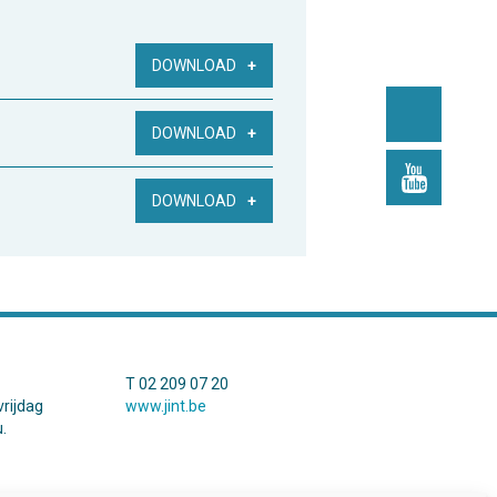
DOWNLOAD
DOWNLOAD
DOWNLOAD
T 02 209 07 20
rijdag
www.jint.be
.