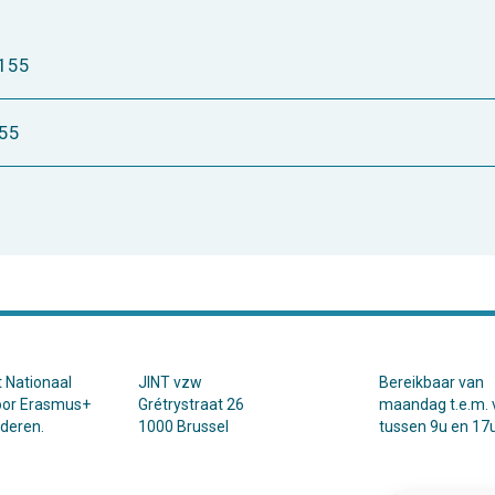
A155
155
t Nationaal
JINT vzw
Bereikbaar van
oor Erasmus+
Grétrystraat 26
maandag t.e.m. v
nderen.
1000 Brussel
tussen 9u en 17u