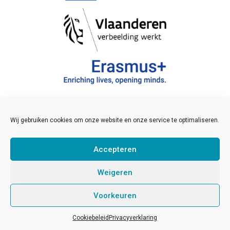
Wij gebruiken cookies om onze website en onze service te optimaliseren.
©2021 JINT vzw
Veelgestelde vragen
Accepteren
Disclaimer
Links
Weigeren
Sitemap
Voorkeuren
Pers
Developed by
Sinergio
/
Kolos
Cookiebeleid
Privacyverklaring