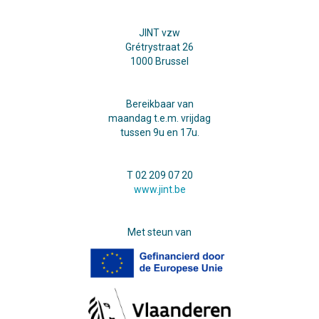
JINT vzw
Grétrystraat 26
1000 Brussel
Bereikbaar van
maandag t.e.m. vrijdag
tussen 9u en 17u.
T 02 209 07 20
www.jint.be
Met steun van