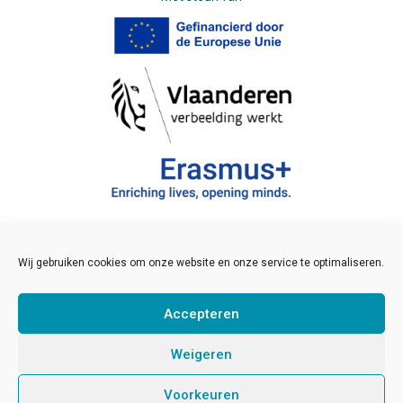
Wij gebruiken cookies om onze website en onze service te optimaliseren.
©2021 JINT vzw
Veelgestelde vragen
Accepteren
Disclaimer
Links
Weigeren
Sitemap
Voorkeuren
Pers