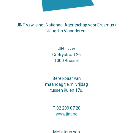
JINT vzw is het Nationaal Agentschap voor Erasmus+
Jeugd in Vlaanderen.
JINT vzw
Grétrystraat 26
1000 Brussel
Bereikbaar van
maandag t.e.m. vrijdag
tussen 9u en 17u.
T 02 209 07 20
www.jint.be
Met steun van