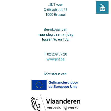
JINT vzw
Grétrystraat 26
1000 Brussel
Bereikbaar van
maandag t.e.m. vrijdag
tussen 9u en 17u.
T 02 209 07 20
www.jint.be
Met steun van