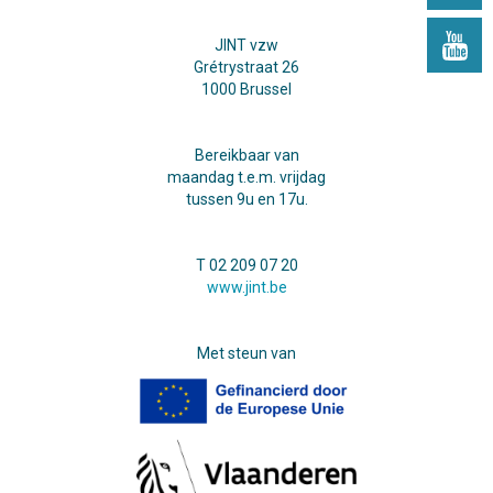
JINT vzw
Grétrystraat 26
1000 Brussel
Bereikbaar van
maandag t.e.m. vrijdag
tussen 9u en 17u.
T 02 209 07 20
www.jint.be
Met steun van