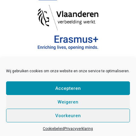
Wij gebruiken cookies om onze website en onze service te optimaliseren.
©2021 JINT vzw
Veelgestelde vragen
Accepteren
Disclaimer
Links
Weigeren
Sitemap
Voorkeuren
Pers
Developed by
Sinergio
/
Kolos
Cookiebeleid
Privacyverklaring