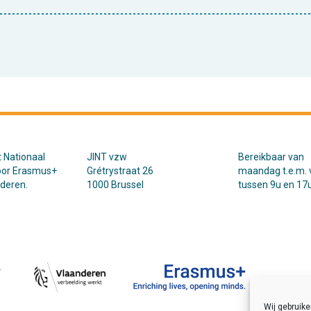
t Nationaal
JINT vzw
Bereikbaar van
oor Erasmus+
Grétrystraat 26
maandag t.e.m. v
nderen.
1000 Brussel
tussen 9u en 17u
Wij gebruik