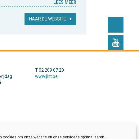
LEES MEER
NAAR DE WEBSITE
T 02 209 07 20
rijdag
www.jint.be
.
en cookies om onze website en onze service te optimaliseren.