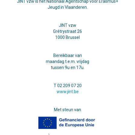
JINT vzw is het Nationaal Agentschap voor Erasmus+
Jeugd in Vlaanderen.
JINT vzw
Grétrystraat 26
1000 Brussel
Bereikbaar van
maandag t.e.m. vrijdag
tussen 9u en 17u.
T 02 209 07 20
www.jint.be
Met steun van