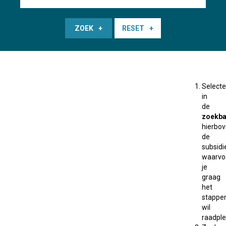
ZOEK
RESET
Selecte
in
de
zoekba
hierbo
de
subsidi
waarvo
je
graag
het
stappe
wil
raadple