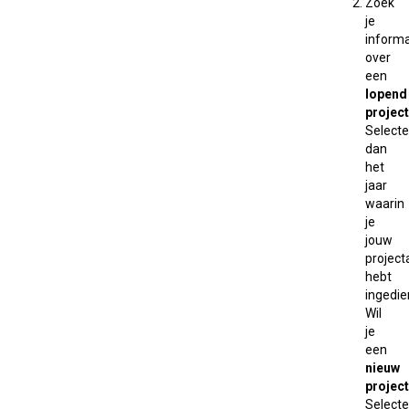
Zoek
je
informa
over
een
lopend
project
Selecte
dan
het
jaar
waarin
je
jouw
projec
hebt
ingedie
Wil
je
een
nieuw
project
Selecte