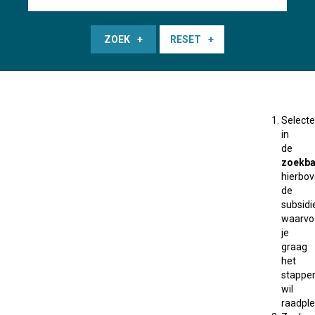
ZOEK
RESET
Selecte
in
de
zoekba
hierbo
de
subsidi
waarvo
je
graag
het
stappe
wil
raadple