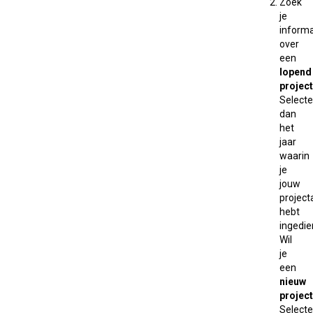
Zoek
je
informa
over
een
lopend
project
Selecte
dan
het
jaar
waarin
je
jouw
projec
hebt
ingedie
Wil
je
een
nieuw
project
Selecte