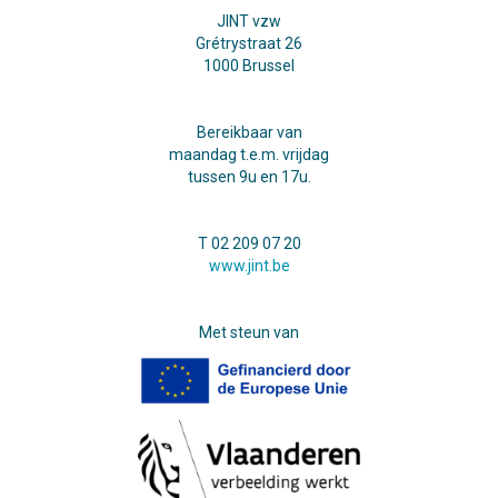
JINT vzw
Grétrystraat 26
1000 Brussel
Bereikbaar van
maandag t.e.m. vrijdag
tussen 9u en 17u.
T 02 209 07 20
www.jint.be
Met steun van