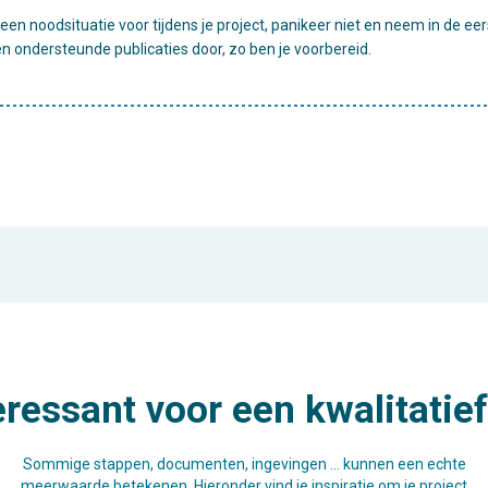
h een noodsituatie voor tijdens je project, panikeer niet en neem in de e
 ondersteunde publicaties door, zo ben je voorbereid.
eressant voor een kwalitatief
Sommige stappen, documenten, ingevingen … kunnen een echte
meerwaarde betekenen. Hieronder vind je inspiratie om je project