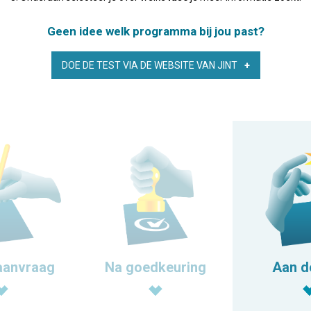
Geen idee welk programma bij jou past?
DOE DE TEST VIA DE WEBSITE VAN JINT
aanvraag
Na goedkeuring
Aan d