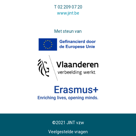
T 02 209 07 20
www.jint.be
Met steun van
©2021 JINT vzw
Veelgestelde vragen