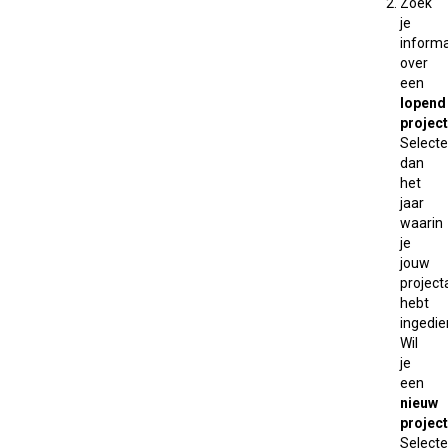
Zoek
je
informa
over
een
lopend
project
Selecte
dan
het
jaar
waarin
je
jouw
projec
hebt
ingedie
Wil
je
een
nieuw
project
Selecte