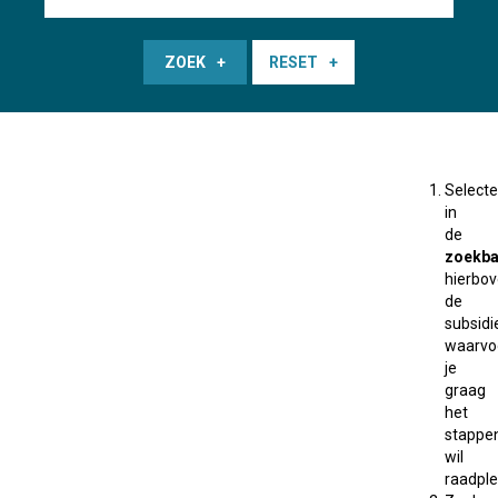
ZOEK
RESET
Selecte
in
de
zoekba
hierbo
de
subsidi
waarvo
je
graag
het
stappe
wil
raadple