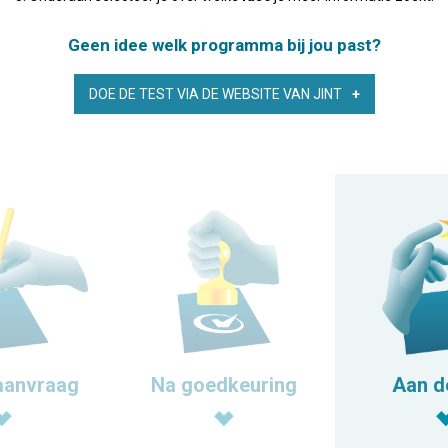
Geen idee welk programma bij jou past?
DOE DE TEST VIA DE WEBSITE VAN JINT
aanvraag
Na goedkeuring
Aan d