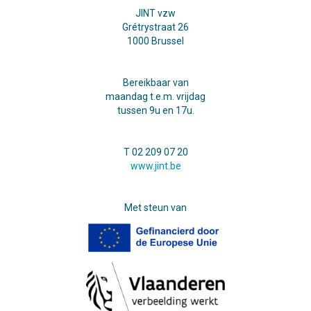
JINT vzw
Grétrystraat 26
1000 Brussel
Bereikbaar van
maandag t.e.m. vrijdag
tussen 9u en 17u.
T 02 209 07 20
www.jint.be
Met steun van