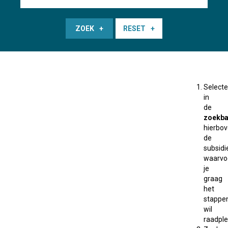
ZOEK
RESET
Selecte
in
de
zoekba
hierbo
de
subsidi
waarvo
je
graag
het
stappe
wil
raadple