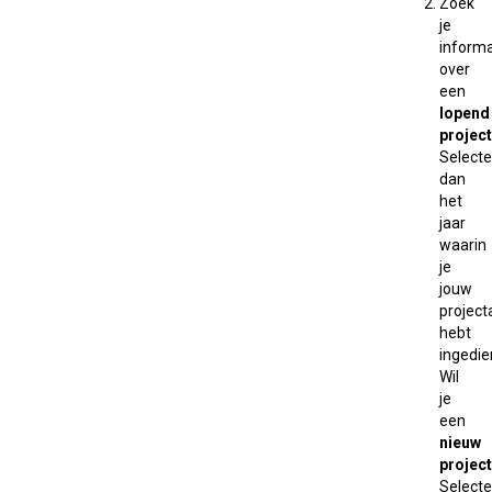
Zoek
je
informa
over
een
lopend
project
Selecte
dan
het
jaar
waarin
je
jouw
projec
hebt
ingedie
Wil
je
een
nieuw
project
Selecte