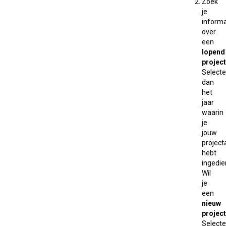
Zoek
je
informa
over
een
lopend
project
Selecte
dan
het
jaar
waarin
je
jouw
projec
hebt
ingedie
Wil
je
een
nieuw
project
Selecte