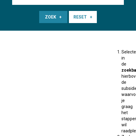
ZOEK
RESET
Selecte
in
de
zoekba
hierbo
de
subsidi
waarvo
je
graag
het
stappe
wil
raadple