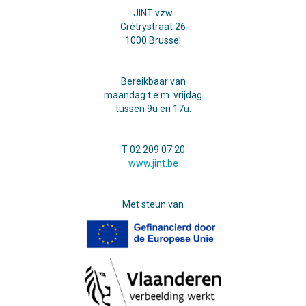
JINT vzw
Grétrystraat 26
1000 Brussel
Bereikbaar van
maandag t.e.m. vrijdag
tussen 9u en 17u.
T 02 209 07 20
www.jint.be
Met steun van