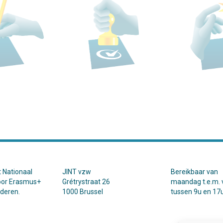
t Nationaal
JINT vzw
Bereikbaar van
oor Erasmus+
Grétrystraat 26
maandag t.e.m. v
nderen.
1000 Brussel
tussen 9u en 17u