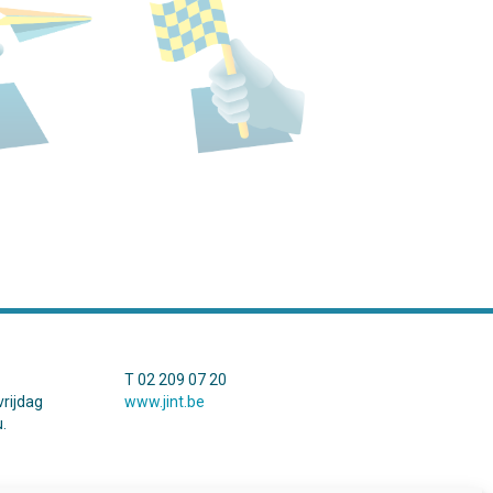
T 02 209 07 20
rijdag
www.jint.be
.