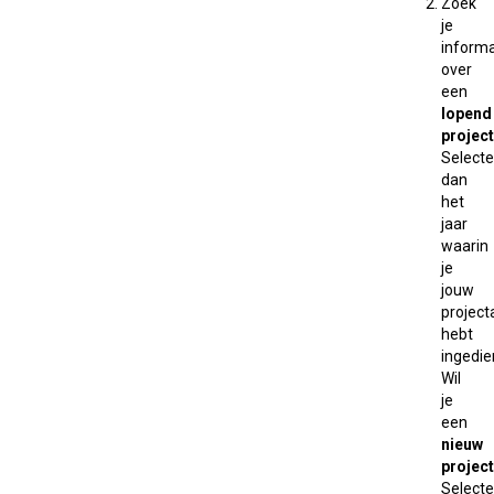
Zoek
je
informa
over
een
lopend
project
Selecte
dan
het
jaar
waarin
je
jouw
projec
hebt
ingedie
Wil
je
een
nieuw
project
Selecte