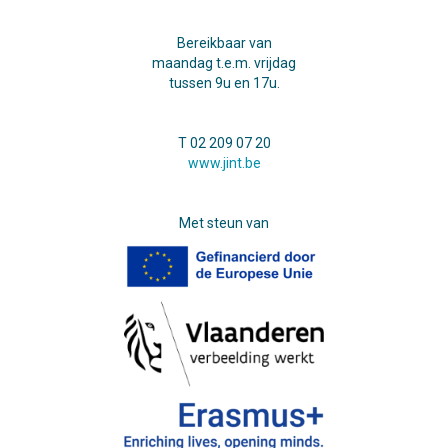
Bereikbaar van
maandag t.e.m. vrijdag
tussen 9u en 17u.
T 02 209 07 20
www.jint.be
Met steun van