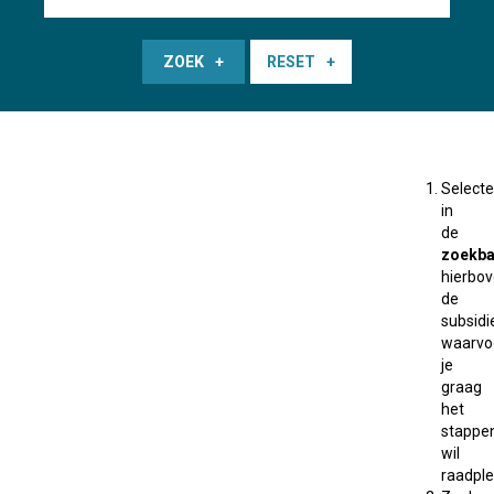
ZOEK
RESET
Selecte
in
de
zoekba
hierbo
de
subsidi
waarvo
je
graag
het
stappe
wil
raadple