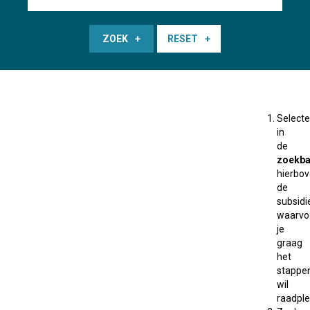
ZOEK
RESET
Selecte
in
de
zoekba
hierbo
de
subsidi
waarvo
je
graag
het
stappe
wil
raadple