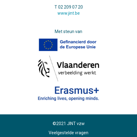
T 02 209 07 20
www.jint.be
Met steun van
©2021 JINT vzw
Veelgestelde vragen