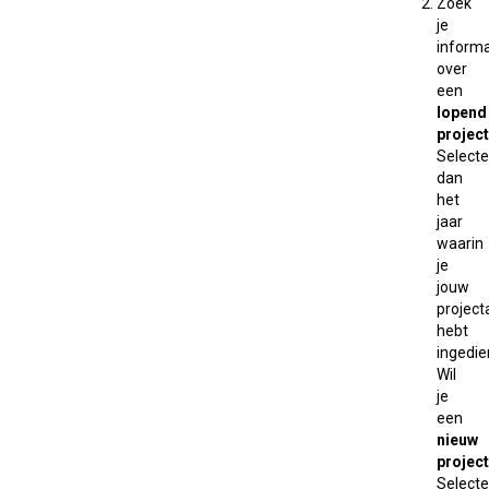
Zoek
je
informa
over
een
lopend
project
Selecte
dan
het
jaar
waarin
je
jouw
projec
hebt
ingedie
Wil
je
een
nieuw
project
Selecte