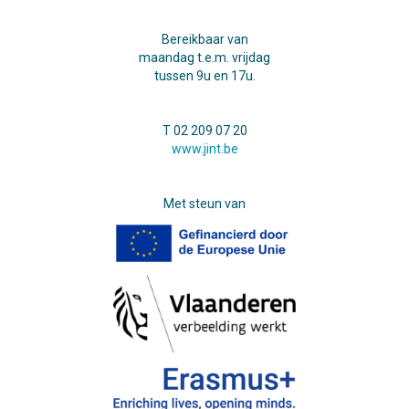
Bereikbaar van
maandag t.e.m. vrijdag
tussen 9u en 17u.
T 02 209 07 20
www.jint.be
Met steun van