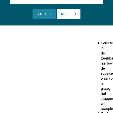
ZOEK
RESET
Selecte
in
de
zoekba
hierbo
de
subsidi
waarvo
je
graag
het
stappe
wil
raadple