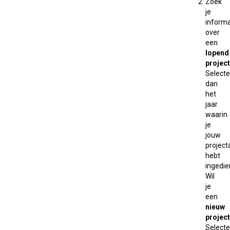
Zoek
je
informa
over
een
lopend
project
Selecte
dan
het
jaar
waarin
je
jouw
projec
hebt
ingedie
Wil
je
een
nieuw
project
Selecte