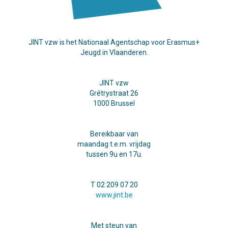
JINT vzw is het Nationaal Agentschap voor Erasmus+
Jeugd in Vlaanderen.
JINT vzw
Grétrystraat 26
1000 Brussel
Bereikbaar van
maandag t.e.m. vrijdag
tussen 9u en 17u.
T 02 209 07 20
www.jint.be
Met steun van