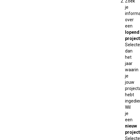
Zoek
je
informa
over
een
lopend
project
Selecte
dan
het
jaar
waarin
je
jouw
projec
hebt
ingedie
Wil
je
een
nieuw
project
Selecte