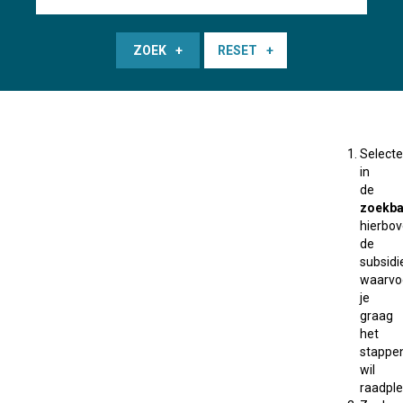
ZOEK
RESET
Selecte
in
de
zoekba
hierbo
de
subsidi
waarvo
je
graag
het
stappe
wil
raadple