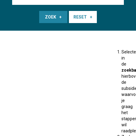
ZOEK
RESET
Selecte
in
de
zoekba
hierbo
de
subsidi
waarvo
je
graag
het
stappe
wil
raadple