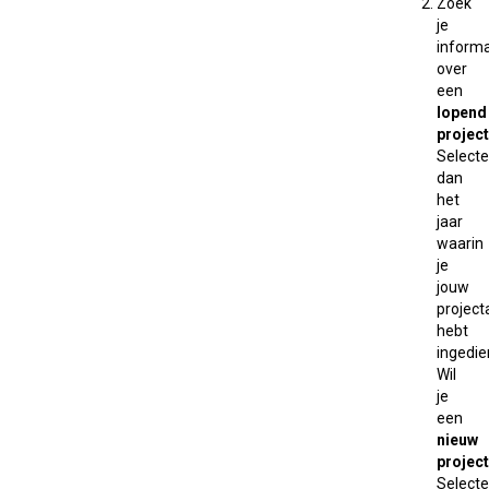
Zoek
je
informa
over
een
lopend
project
Selecte
dan
het
jaar
waarin
je
jouw
projec
hebt
ingedie
Wil
je
een
nieuw
project
Selecte