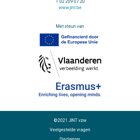
T 02 209 07 20
www.jint.be
Met steun van
©2021 JINT vzw
Veelgestelde vragen
Disclaimer