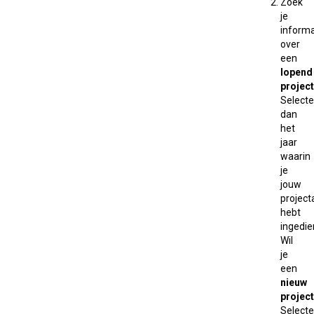
Zoek
je
informa
over
een
lopend
project
Selecte
dan
het
jaar
waarin
je
jouw
projec
hebt
ingedie
Wil
je
een
nieuw
project
Selecte