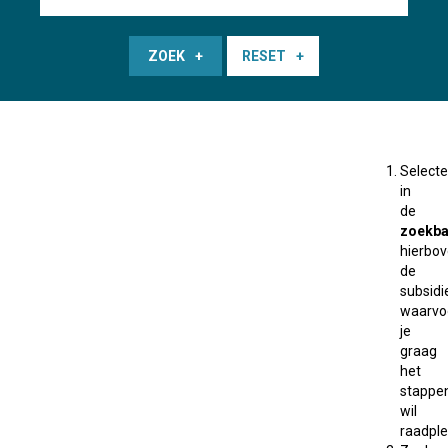
ZOEK
RESET
Selecte
in
de
zoekba
hierbo
de
subsidi
waarvo
je
graag
het
stappe
wil
raadple