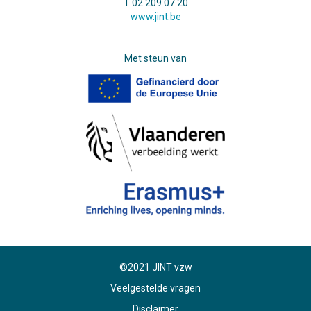
T 02 209 07 20
www.jint.be
Met steun van
©2021 JINT vzw
Veelgestelde vragen
Disclaimer