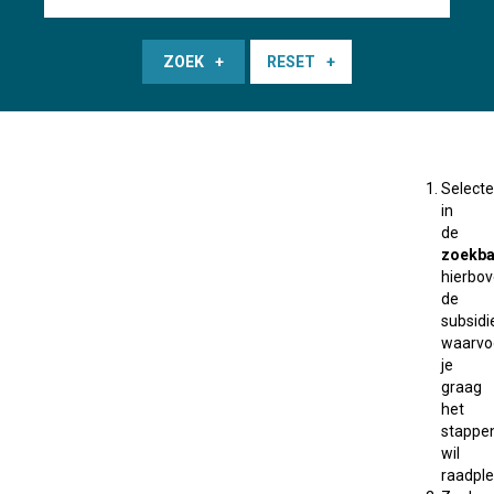
ZOEK
RESET
Selecte
in
de
zoekba
hierbo
de
subsidi
waarvo
je
graag
het
stappe
wil
raadple