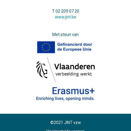
T 02 209 07 20
www.jint.be
Met steun van
©2021 JINT vzw