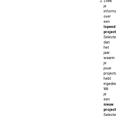
Zoek
je
informa
over
een
lopend
project
Selecte
dan
het
jaar
waarin
je
jouw
projec
hebt
ingedie
Wil
je
een
nieuw
project
Selecte