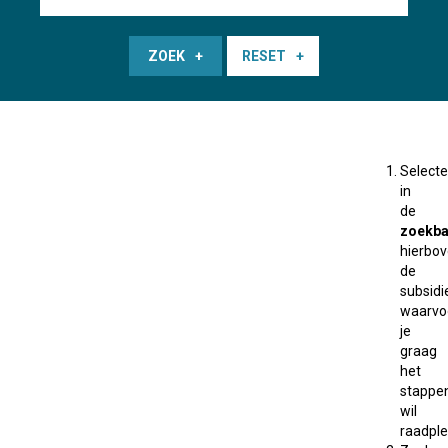
ZOEK
RESET
Selecte
in
de
zoekba
hierbo
de
subsidi
waarvo
je
graag
het
stappe
wil
raadple