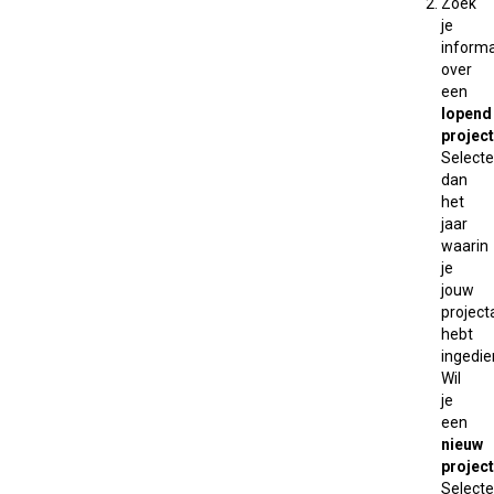
Zoek
je
informa
over
een
lopend
project
Selecte
dan
het
jaar
waarin
je
jouw
projec
hebt
ingedie
Wil
je
een
nieuw
project
Selecte