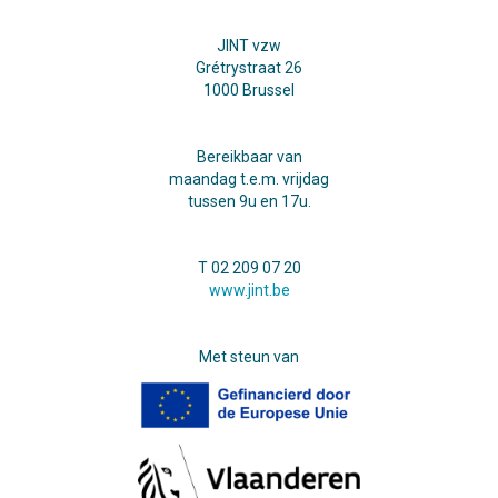
JINT vzw
Grétrystraat 26
1000 Brussel
Bereikbaar van
maandag t.e.m. vrijdag
tussen 9u en 17u.
T 02 209 07 20
www.jint.be
Met steun van