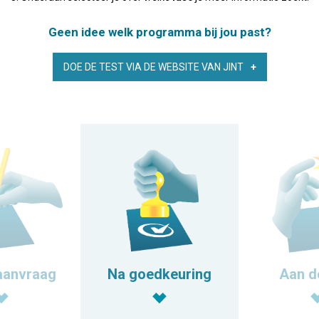
Geen idee welk programma bij jou past?
DOE DE TEST VIA DE WEBSITE VAN JINT
aanvraag
Na goedkeuring
Aan d