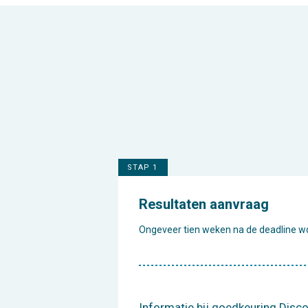
STAP 1
Resultaten aanvraag
Ongeveer tien weken na de deadline wo
Informatie bij goedkeuring Disc