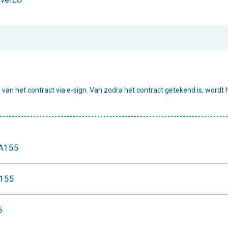
e van het contract via e-sign. Van zodra het contract getekend is, wordt 
 KA155
A155
5