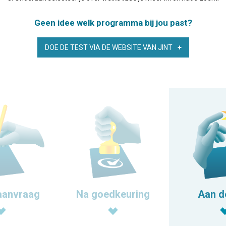
Geen idee welk programma bij jou past?
DOE DE TEST VIA DE WEBSITE VAN JINT
aanvraag
Na goedkeuring
Aan d