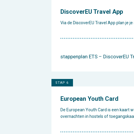
DiscoverEU Travel App
Via de DiscoverEU Travel App plan je je 
stappenplan ETS – DiscoverEU T
STAP 6
European Youth Card
De European Youth Card is een kaart waa
overnachten in hostels of toegangska